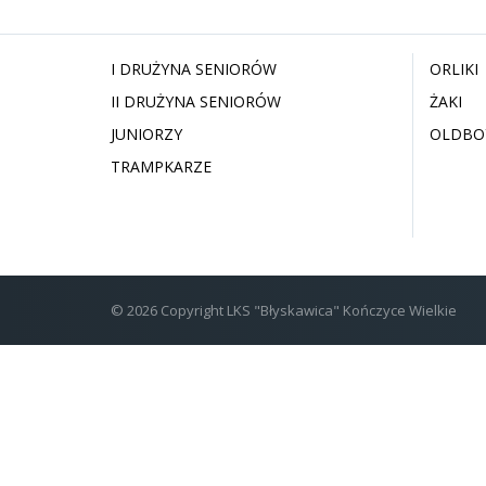
I DRUŻYNA SENIORÓW
ORLIKI
II DRUŻYNA SENIORÓW
ŻAKI
JUNIORZY
OLDBO
TRAMPKARZE
© 2026 Copyright LKS "Błyskawica" Kończyce Wielkie