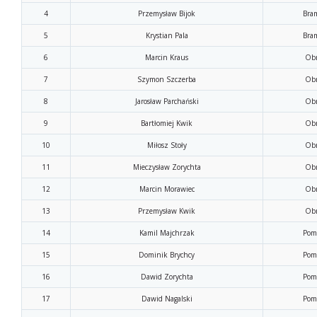
4
Przemysław Bijok
Bra
5
Krystian Pala
Bra
6
Marcin Kraus
Obr
7
Szymon Szczerba
Obr
8
Jarosław Parchański
Obr
9
Bartłomiej Kwik
Obr
10
Miłosz Stoły
Obr
11
Mieczysław Zorychta
Obr
12
Marcin Morawiec
Obr
13
Przemysław Kwik
Obr
14
Kamil Majchrzak
Pom
15
Dominik Brychcy
Pom
16
Dawid Zorychta
Pom
17
Dawid Nagalski
Pom