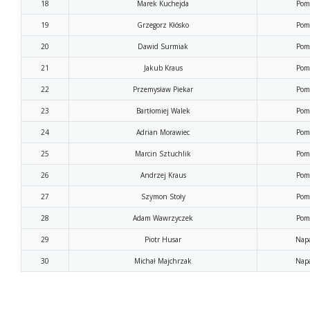
18
Marek Kuchejda
Pom
19
Grzegorz Kłósko
Pom
20
Dawid Surmiak
Pom
21
Jakub Kraus
Pom
22
Przemysław Piekar
Pom
23
Bartłomiej Walek
Pom
24
Adrian Morawiec
Pom
25
Marcin Sztuchlik
Pom
26
Andrzej Kraus
Pom
27
Szymon Stoły
Pom
28
Adam Wawrzyczek
Pom
29
Piotr Husar
Napa
30
Michał Majchrzak
Napa