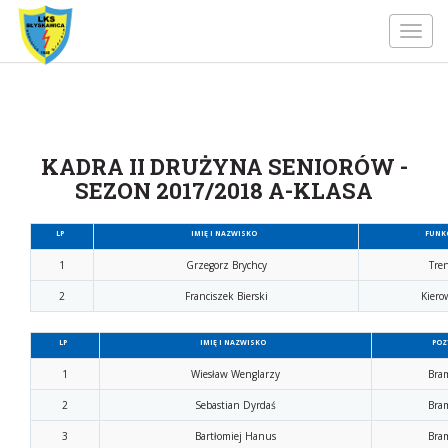
Toggl
navig
KADRA II DRUŻYNA SENIORÓW -
SEZON 2017/2018 A-KLASA
LP
IMIĘ I NAZWISKO
FUNK
1
Grzegorz Brychcy
Tre
2
Franciszek Bierski
Kiero
LP
IMIĘ I NAZWISKO
POZ
1
Wiesław Wenglarzy
Bra
2
Sebastian Dyrdaś
Bra
3
Bartłomiej Hanus
Bra