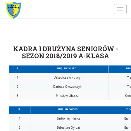
Toggl
navig
KADRA I DRUŻYNA SENIORÓW -
SEZON 2018/2019 A-KLASA
LP
IMIĘ I NAZWISKO
FUN
1
Arkadiusz Alkulary
Tr
2
Dariusz Owczarczyk
Tr
3
Mirosław Liboska
Kier
LP
IMIĘ I NAZWISKO
POZY
1
Bartłomiej Hanus
Bram
2
Sebastian Dyrdaś
Bram