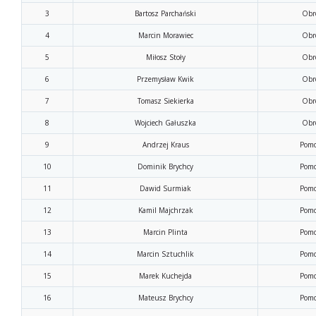
3
Bartosz Parchański
Obr
4
Marcin Morawiec
Obr
5
Miłosz Stoły
Obr
6
Przemysław Kwik
Obr
7
Tomasz Siekierka
Obr
8
Wojciech Gałuszka
Obr
9
Andrzej Kraus
Pomo
10
Dominik Brychcy
Pomo
11
Dawid Surmiak
Pomo
12
Kamil Majchrzak
Pomo
13
Marcin Plinta
Pomo
14
Marcin Sztuchlik
Pomo
15
Marek Kuchejda
Pomo
16
Mateusz Brychcy
Pomo