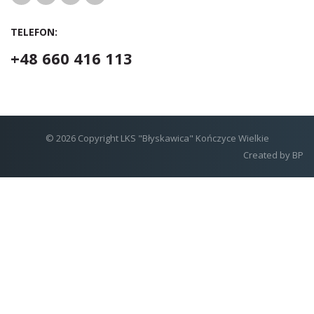
TELEFON:
+48 660 416 113
© 2026 Copyright LKS "Błyskawica" Kończyce Wielkie
Created by
BP