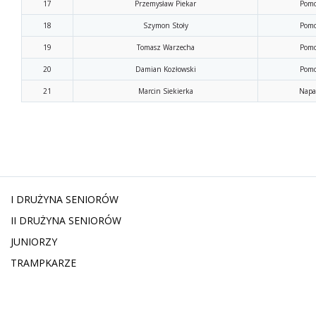
17
Przemysław Piekar
Pomo
18
Szymon Stoły
Pomo
19
Tomasz Warzecha
Pomo
20
Damian Kozłowski
Pomo
21
Marcin Siekierka
Napa
I DRUŻYNA SENIORÓW
II DRUŻYNA SENIORÓW
JUNIORZY
TRAMPKARZE